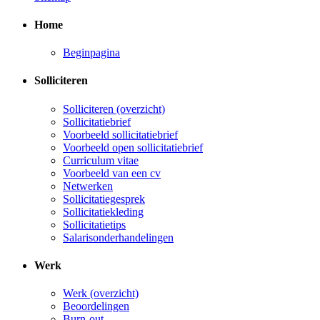
Home
Beginpagina
Solliciteren
Solliciteren (overzicht)
Sollicitatiebrief
Voorbeeld sollicitatiebrief
Voorbeeld open sollicitatiebrief
Curriculum vitae
Voorbeeld van een cv
Netwerken
Sollicitatiegesprek
Sollicitatiekleding
Sollicitatietips
Salarisonderhandelingen
Werk
Werk (overzicht)
Beoordelingen
Burn-out