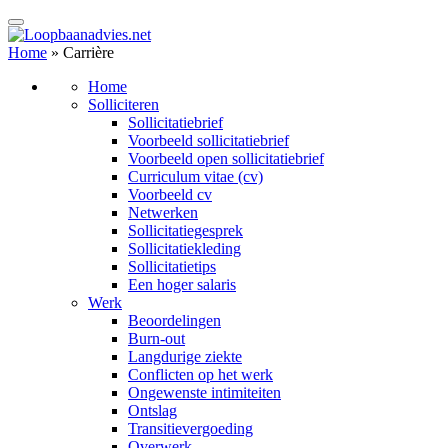
Home
»
Carrière
Home
Solliciteren
Sollicitatiebrief
Voorbeeld sollicitatiebrief
Voorbeeld open sollicitatiebrief
Curriculum vitae (cv)
Voorbeeld cv
Netwerken
Sollicitatiegesprek
Sollicitatiekleding
Sollicitatietips
Een hoger salaris
Werk
Beoordelingen
Burn-out
Langdurige ziekte
Conflicten op het werk
Ongewenste intimiteiten
Ontslag
Transitievergoeding
Overwerk