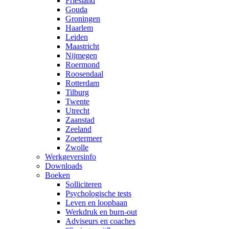
Friesland
Gouda
Groningen
Haarlem
Leiden
Maastricht
Nijmegen
Roermond
Roosendaal
Rotterdam
Tilburg
Twente
Utrecht
Zaanstad
Zeeland
Zoetermeer
Zwolle
Werkgeversinfo
Downloads
Boeken
Solliciteren
Psychologische tests
Leven en loopbaan
Werkdruk en burn-out
Adviseurs en coaches