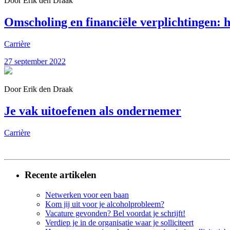
Door Erik den Draak
Omscholing en financiële verplichtingen: 
Carrière
27 september 2022
Door Erik den Draak
Je vak uitoefenen als ondernemer
Carrière
Recente artikelen
Netwerken voor een baan
Kom jij uit voor je alcoholprobleem?
Vacature gevonden? Bel voordat je schrijft!
Verdiep je in de organisatie waar je solliciteert