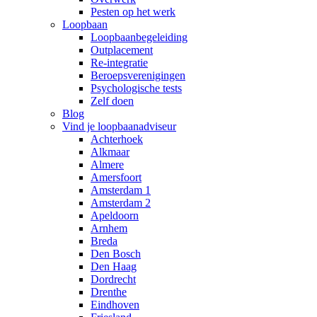
Pesten op het werk
Loopbaan
Loopbaanbegeleiding
Outplacement
Re-integratie
Beroepsverenigingen
Psychologische tests
Zelf doen
Blog
Vind je loopbaanadviseur
Achterhoek
Alkmaar
Almere
Amersfoort
Amsterdam 1
Amsterdam 2
Apeldoorn
Arnhem
Breda
Den Bosch
Den Haag
Dordrecht
Drenthe
Eindhoven