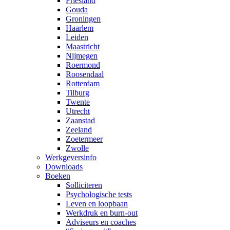
Friesland
Gouda
Groningen
Haarlem
Leiden
Maastricht
Nijmegen
Roermond
Roosendaal
Rotterdam
Tilburg
Twente
Utrecht
Zaanstad
Zeeland
Zoetermeer
Zwolle
Werkgeversinfo
Downloads
Boeken
Solliciteren
Psychologische tests
Leven en loopbaan
Werkdruk en burn-out
Adviseurs en coaches