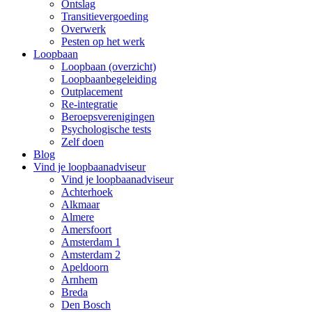
Ontslag
Transitievergoeding
Overwerk
Pesten op het werk
Loopbaan
Loopbaan (overzicht)
Loopbaanbegeleiding
Outplacement
Re-integratie
Beroepsverenigingen
Psychologische tests
Zelf doen
Blog
Vind je loopbaanadviseur
Vind je loopbaanadviseur
Achterhoek
Alkmaar
Almere
Amersfoort
Amsterdam 1
Amsterdam 2
Apeldoorn
Arnhem
Breda
Den Bosch