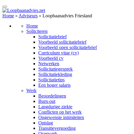
Home
»
Adviseurs
»
Loopbaanadvies Friesland
Home
Solliciteren
Sollicitatiebrief
Voorbeeld sollicitatiebrief
Voorbeeld open sollicitatiebrief
Curriculum vitae (cv)
Voorbeeld cv
Netwerken
Sollicitatiegesprek
Sollicitatiekleding
Sollicitatietips
Een hoger salaris
Werk
Beoordelingen
Burn-out
Langdurige ziekte
Conflicten op het werk
Ongewenste intimiteiten
Ontslag
Transitievergoeding
Overwerk