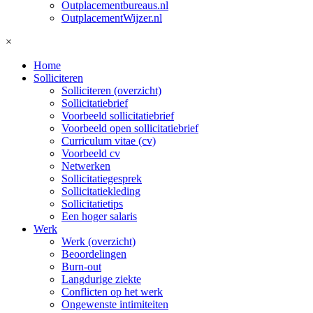
Outplacementbureaus.nl
OutplacementWijzer.nl
×
Home
Solliciteren
Solliciteren (overzicht)
Sollicitatiebrief
Voorbeeld sollicitatiebrief
Voorbeeld open sollicitatiebrief
Curriculum vitae (cv)
Voorbeeld cv
Netwerken
Sollicitatiegesprek
Sollicitatiekleding
Sollicitatietips
Een hoger salaris
Werk
Werk (overzicht)
Beoordelingen
Burn-out
Langdurige ziekte
Conflicten op het werk
Ongewenste intimiteiten