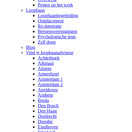
Pesten op het werk
Loopbaan
Loopbaanbegeleiding
Outplacement
Re-integratie
Beroepsverenigingen
Psychologische tests
Zelf doen
Blog
Vind je loopbaanadviseur
Achterhoek
Alkmaar
Almere
Amersfoort
Amsterdam 1
Amsterdam 2
Apeldoorn
Arnhem
Breda
Den Bosch
Den Haag
Dordrecht
Drenthe
Eindhoven