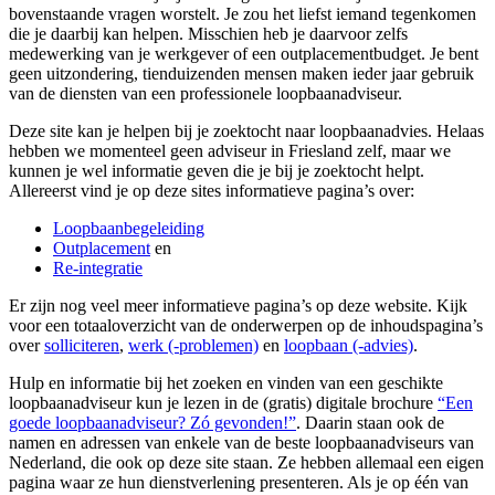
bovenstaande vragen worstelt. Je zou het liefst iemand tegenkomen
die je daarbij kan helpen. Misschien heb je daarvoor zelfs
medewerking van je werkgever of een outplacementbudget. Je bent
geen uitzondering, tienduizenden mensen maken ieder jaar gebruik
van de diensten van een professionele loopbaanadviseur.
Deze site kan je helpen bij je zoektocht naar loopbaanadvies. Helaas
hebben we momenteel geen adviseur in Friesland zelf, maar we
kunnen je wel informatie geven die je bij je zoektocht helpt.
Allereerst vind je op deze sites informatieve pagina’s over:
Loopbaanbegeleiding
Outplacement
en
Re-integratie
Er zijn nog veel meer informatieve pagina’s op deze website. Kijk
voor een totaaloverzicht van de onderwerpen op de inhoudspagina’s
over
solliciteren
,
werk (-problemen)
en
loopbaan (-advies)
.
Hulp en informatie bij het zoeken en vinden van een geschikte
loopbaanadviseur kun je lezen in de (gratis) digitale brochure
“Een
goede loopbaanadviseur? Zó gevonden!”
. Daarin staan ook de
namen en adressen van enkele van de beste loopbaanadviseurs van
Nederland, die ook op deze site staan. Ze hebben allemaal een eigen
pagina waar ze hun dienstverlening presenteren. Als je op één van